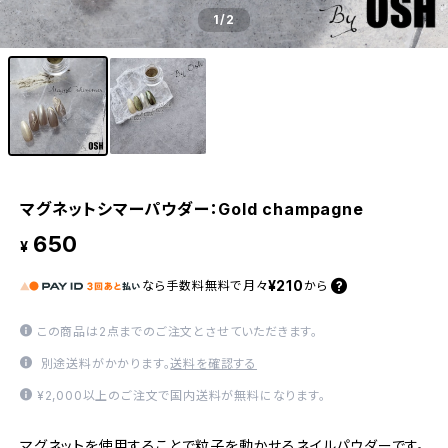
1
/2
マグネットシマーパウダー：Gold champagne
650
¥
¥210
なら
手数料無料で
月々
から
この商品は2点までのご注文とさせていただきます。
別途送料がかかります。
送料を確認する
¥2,000以上のご注文で国内送料が無料になります。
マグネットを使用することで粒子を動かせるネイルパウダーです。