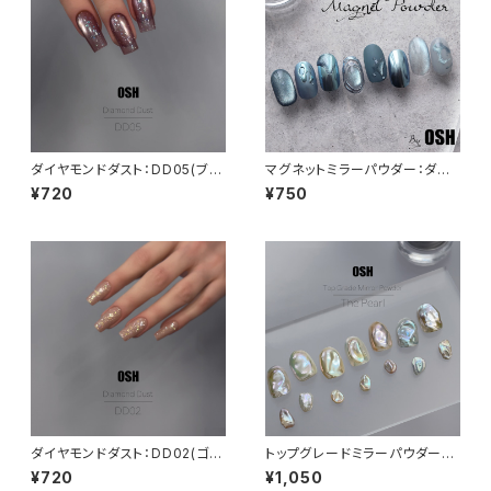
ダイヤモンドダスト：DD05(ブル
マグネットミラーパウダー：ダス
ー系)
ティーブルー
¥720
¥750
ダイヤモンドダスト：DD02(ゴー
トップグレードミラーパウダー：T
ルド系)
he Pearl
¥720
¥1,050