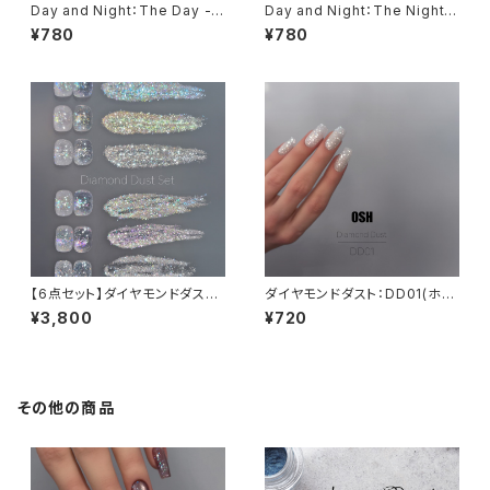
Day and Night：The Day -
Day and Night：The Night -
Clear Veil Powder
Jewel Glitter Flake
¥780
¥780
【6点セット】ダイヤモンドダスト
ダイヤモンドダスト：DD01(ホワ
シリーズ & Glitter hour：01:0
イト系)
¥3,800
¥720
0am
その他の商品