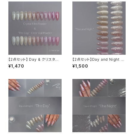
【2点セット】 Day & クリスタル
【2点セット】Day and Night s
フィルムパウダー【限定】
et
¥1,470
¥1,500