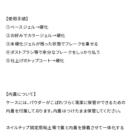
【使用手順】
①ベースジェル→硬化
②お好みでカラージェル→硬化
③未硬化ジェルが残った状態でフレークを乗せる
④ダストブラシ等で余分なフレークをしっかり払う
⑤仕上げのトップコート→硬化
【内蓋について】
ケースには、パウダーがこぼれづらく清潔に保管ができるための
内蓋を付属しております。内蓋はつけたまま保管してください。
ネイルチップ固定用粘土等で蓋と内蓋を接着させて一体化する