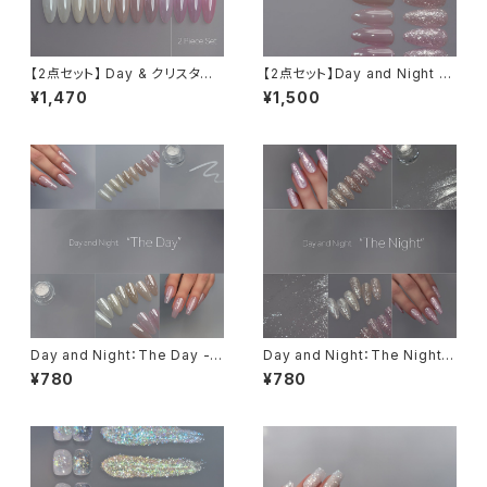
【2点セット】 Day & クリスタル
【2点セット】Day and Night s
フィルムパウダー【限定】
et
¥1,470
¥1,500
Day and Night：The Day -
Day and Night：The Night -
Clear Veil Powder
Jewel Glitter Flake
¥780
¥780