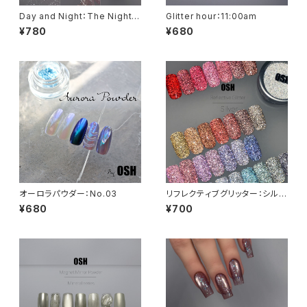
Day and Night：The Night -
Glitter hour：11:00am
Jewel Glitter Flake
¥780
¥680
オーロラパウダー：No.03
リフレクティブグリッター：シルバ
ー
¥680
¥700