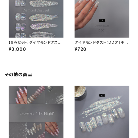
【6点セット】ダイヤモンドダスト
ダイヤモンドダスト：DD01(ホワ
シリーズ & Glitter hour：01:0
イト系)
¥3,800
¥720
0am
その他の商品