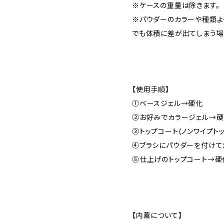
※ケースの重量は除きます。
※パウダーのカラーや種類よ
でも体積に差が出てしまう場
【使用手順】
①ベースジェル→硬化
②お好みでカラージェル→
③トップコート(ノンワイプト
④ブラシにパウダーを付けて
⑤仕上げのトップコート→硬
【内蓋について】