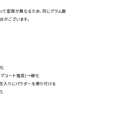
って密度が異なるため、同じグラム数
合がございます。
硬化
ップコート推奨)→硬化
念入りにパウダーを擦り付ける
化