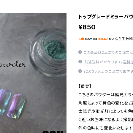
トップグレードミラーパウ
¥850
なら
手数
この商品は2点までのご注文と
別途送料がかかります。
送料
¥2,000以上のご注文で国内
【重要】
こちらのパウダーは偏光カラ
角度によって発色の変化をお
太陽光や蛍光灯によっても色
く近いお色味になるよう撮影
外の色味にも変化いたします