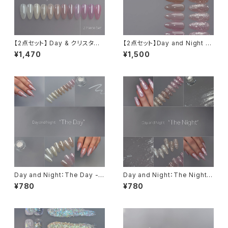
【2点セット】 Day & クリスタル
【2点セット】Day and Night s
フィルムパウダー【限定】
et
¥1,470
¥1,500
Day and Night：The Day -
Day and Night：The Night -
Clear Veil Powder
Jewel Glitter Flake
¥780
¥780