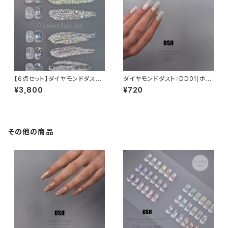
【6点セット】ダイヤモンドダスト
ダイヤモンドダスト：DD01(ホワ
シリーズ & Glitter hour：01:0
イト系)
¥3,800
¥720
0am
その他の商品