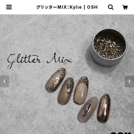
グリッターMIX：Kylie | OSH