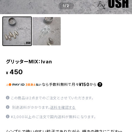
1
/2
グリッターMIX：Ivan
450
¥
¥150
なら
手数料無料で
月々
から
この商品は2点までのご注文とさせていただきます。
別途送料がかかります。
送料を確認する
¥2,000以上のご注文で国内送料が無料になります。
シンプルで使いやすい粒子でありながら、輝きの強さにこだわっ