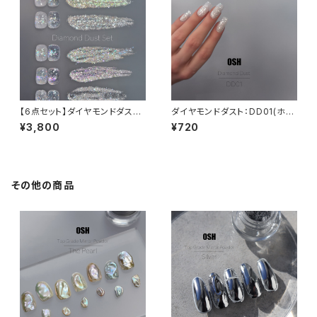
【6点セット】ダイヤモンドダスト
ダイヤモンドダスト：DD01(ホワ
シリーズ & Glitter hour：01:0
イト系)
¥3,800
¥720
0am
その他の商品