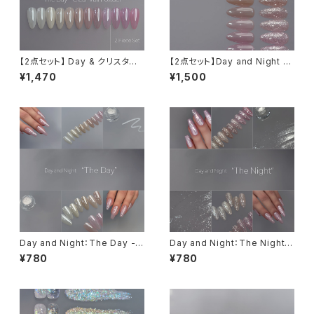
【2点セット】 Day & クリスタル
【2点セット】Day and Night s
フィルムパウダー【限定】
et
¥1,470
¥1,500
Day and Night：The Day -
Day and Night：The Night -
Clear Veil Powder
Jewel Glitter Flake
¥780
¥780