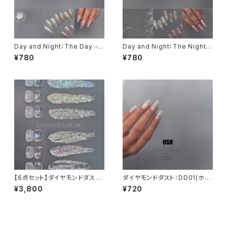
Day and Night：The Day -
Day and Night：The Night -
Clear Veil Powder
Jewel Glitter Flake
¥780
¥780
【6点セット】ダイヤモンドダスト
ダイヤモンドダスト：DD01(ホワ
シリーズ & Glitter hour：01:0
イト系)
¥3,800
¥720
0am