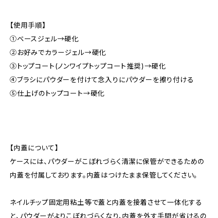
【使用手順】
①ベースジェル→硬化
②お好みでカラージェル→硬化
③トップコート(ノンワイプトップコート推奨)→硬化
④ブラシにパウダーを付けて念入りにパウダーを擦り付ける
⑤仕上げのトップコート→硬化
【内蓋について】
ケースには、パウダーがこぼれづらく清潔に保管ができるための
内蓋を付属しております。内蓋はつけたまま保管してください。
ネイルチップ固定用粘土等で蓋と内蓋を接着させて一体化する
と、パウダーがよりこぼれづらくなり、内蓋を外す手間が省けるの