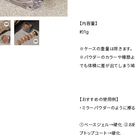
【内容量】
約1g
※ケースの重量は除きます。
※パウダーのカラーや種類よ
でも体積に差が出てしまう場
【おすすめの使用例】
・ミラーパウダーのように擦
①ベースジェル→硬化 ②お
プトップコート→硬化