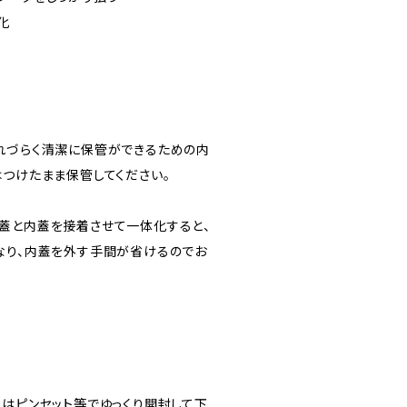
化
れづらく清潔に保管ができるための内
はつけたまま保管してください。
蓋と内蓋を接着させて一体化すると、
なり、内蓋を外す手間が省けるのでお
蓋はピンセット等でゆっくり開封して下