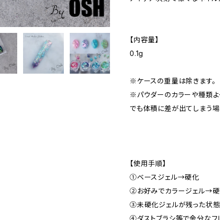
【内容量】
0.1g
※ケースの重量は除きます。
※パウダーのカラーや種類よ
でも体積に差が出てしまう場
【使用手順】
①ベースジェル→硬化
②お好みでカラージェル→
③未硬化ジェルが残った状態
④ダストブラシ等で余分なフ