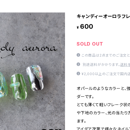
キャンディーオーロラフレ
600
¥
SOLD OUT
この商品は2点までのご注文と
別途送料がかかります。
送料
¥2,000以上のご注文で国内
オパールのようなカラーと、
ダーです。
とても薄くて軽いフレーク状
や下地のカラー、光の当たり
ます。
アイデア次第で様々なネイル