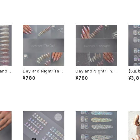
and
Day and Night：The
Day and Night：The
【6点
Day - Clear Veil Po
Night - Jewel Glitte
ドダスト
¥780
¥780
¥3,
wder
r Flake
ter h